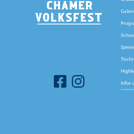
Galeri
Prog
Schaus
Speis
Tischr
Highli
Infos