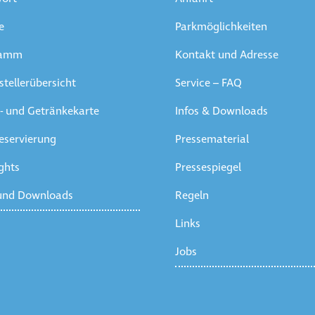
e
Parkmöglichkeiten
ramm
Kontakt und Adresse
tellerübersicht
Service – FAQ
e- und Getränkekarte
Infos & Downloads
eservierung
Pressematerial
ghts
Pressespiegel
 und Downloads
Regeln
Links
Jobs